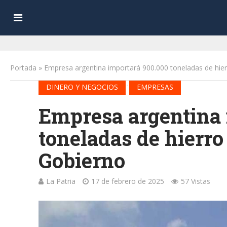
Portada
»
Empresa argentina importará 900.000 toneladas de hier
•
DINERO Y NEGOCIOS
EMPRESAS
Empresa argentina 
toneladas de hierro
Gobierno
La Patria
17 de febrero de 2025
57 Vistas