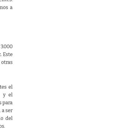
amos a
 3.000
. Este
 otras
tes el
 y el
s para
 a ser
lo del
os.