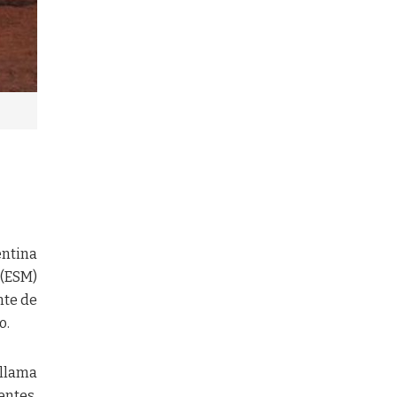
a
entina
 (ESM)
nte de
o.
 llama
entes.