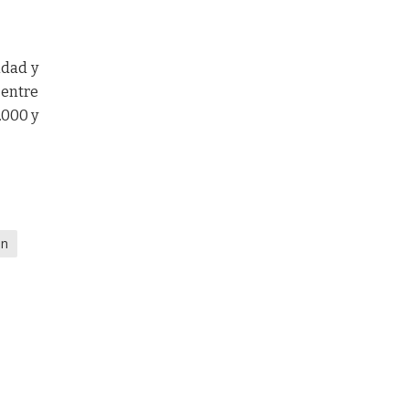
idad y
 entre
.000 y
ún