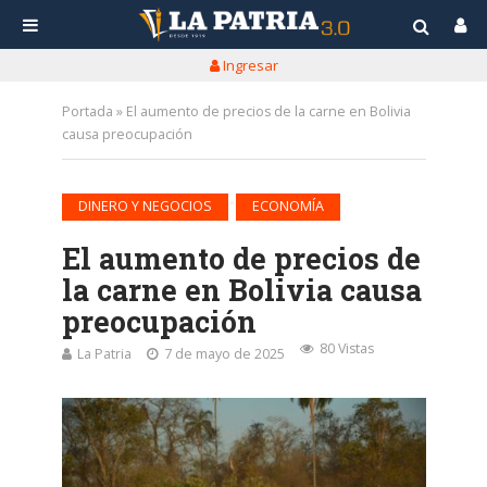
Ingresar
Portada
»
El aumento de precios de la carne en Bolivia
causa preocupación
•
DINERO Y NEGOCIOS
ECONOMÍA
El aumento de precios de
la carne en Bolivia causa
preocupación
80 Vistas
La Patria
7 de mayo de 2025