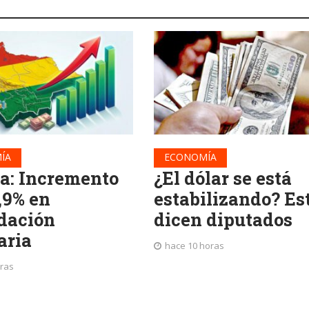
ÍA
ECONOMÍA
ia: Incremento
¿El dólar se está
,9% en
estabilizando? Es
dación
dicen diputados
aria
hace 10 horas
oras