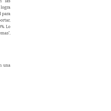
n las
 logra
d para
ortar,
0%. Lo
emas”,
on una