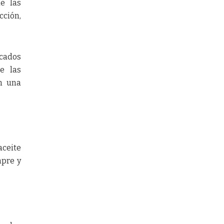
e las
cción,
icados
e las
en una
aceite
mpre y