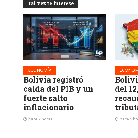
Tal vez te interese
ECONOMÍA
ECONOM
Bolivia registró
Boliv
caída del PIB y un
del 12
fuerte salto
recau
inflacionario
tribut
hace 2 horas
hace 5 h