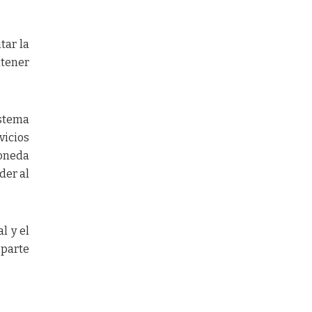
tar la
ntener
istema
icios
moneda
der al
l y el
 parte