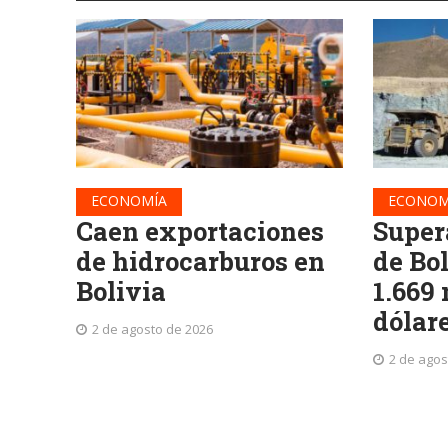
ECONOMÍA
ECONOM
Caen exportaciones
Super
de hidrocarburos en
de Bo
Bolivia
1.669
dólar
2 de agosto de 2026
2 de agos