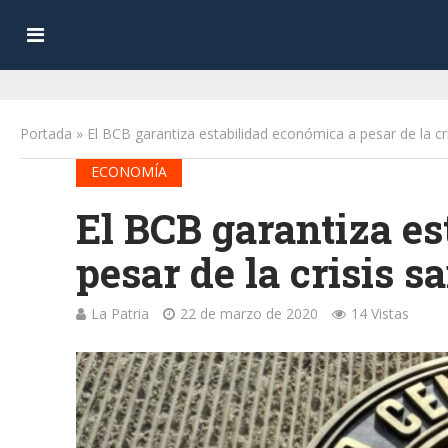
Portada
»
El BCB garantiza estabilidad económica a pesar de la cri
ECONOMÍA
El BCB garantiza es
pesar de la crisis s
La Patria
22 de marzo de 2020
14 Vistas