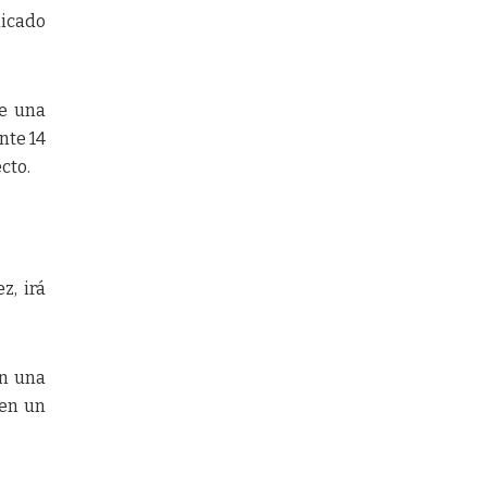
nicado
ue una
nte 14
cto.
z, irá
on una
 en un