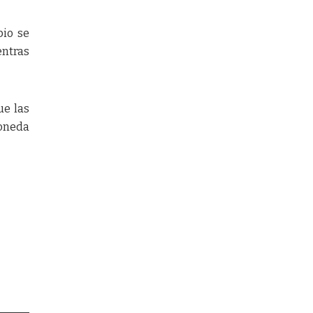
bio se
entras
ue las
moneda