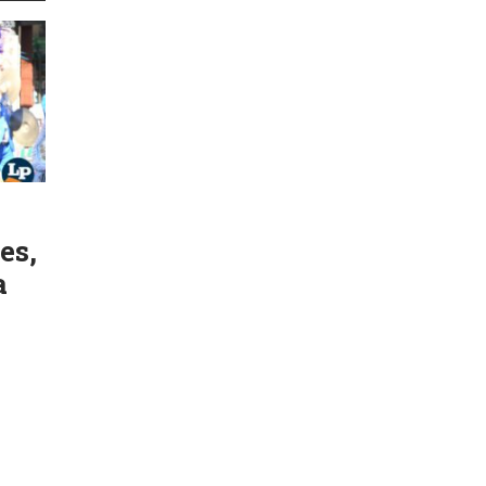
es,
a