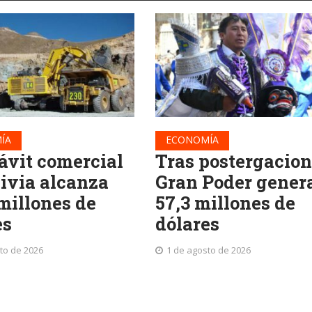
ÍA
ECONOMÍA
ávit comercial
Tras postergacion
livia alcanza
Gran Poder gener
 millones de
57,3 millones de
es
dólares
to de 2026
1 de agosto de 2026