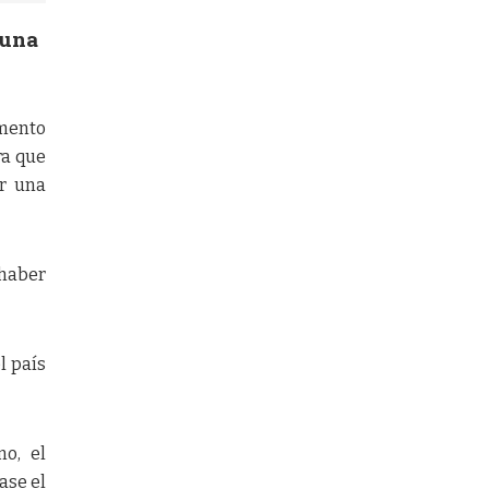
 una
emento
ra que
ar una
 haber
l país
o, el
ase el