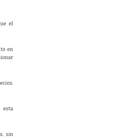
que el
nto en
sionar
ecios,
 esta
s, sin