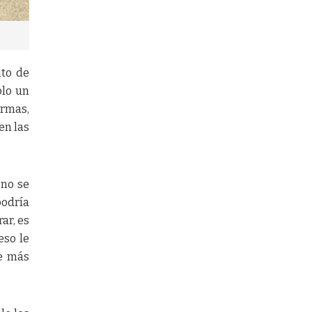
nto de
olo un
ormas,
en las
 no se
podría
ar, es
eso le
e más