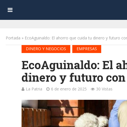
Portada
»
EcoAguinaldo: El ahorro que cuida tu dinero y futuro 
•
DINERO Y NEGOCIOS
EMPRESAS
EcoAguinaldo: El ah
dinero y futuro c
La Patria
6 de enero de 2025
30 Vistas