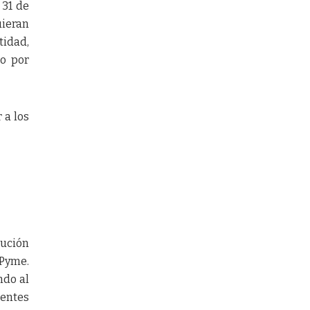
 31 de
uieran
tidad,
do por
 a los
lución
 Pyme.
ndo al
ientes