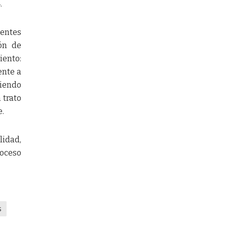
.
ientes
ón de
iento:
ente a
ciendo
 trato
e.
lidad,
roceso
s