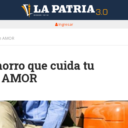
Ingresar
con AMOR
orro que cuida tu
on AMOR