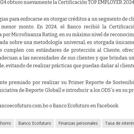
 2024 obtuvo nuevamente la Certificación TOP EMPLOYER 2024
ias para enfocarse en otorgar créditos a un segmento de cl
enor monto. En 2024, el Banco recibió la Certificaci
da por Microfinanza Rating, en su máximo nivel de reconocim
lizada sobre una metodología universal, es otorgada únicam
ue cumplen con estándares de protección al Cliente, ofre
adecuan a las necesidades de sus clientes y que brindan un
e, evitando de realizar prácticas que puedan dañar al client
nte premiado por realizar su Primer Reporte de Sostenibi
niciativa de Reporte Global) e introducir a los ODS´s en su p
ncoecofuturo.com.bo o Banco Ecofuturo en Facebook.
horro
Banco Ecofuturo
Finanzas personales
Tasa de interé