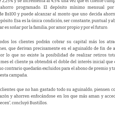
e 2,25% y se incrementa al 4,5% una vez que el cliente cump
ahorro programado. El depósito mínimo mensual por
 Bs100 y puede alcanzar al monto que uno decida ahorra
depósito. Esa es la única condición, ser constante, puntual y a
 es soñar por la familia, por amor propio y por el futuro.
odos los clientes podrán cobrar su capital más los atra
es, que derivan precisamente en el aguinaldo de fin de a
r lo que no existe la posibilidad de realizar retiros tot
mes el cliente ya obtendrá el doble del interés inicial que 
so contrario quedarán excluidos para el abono de premio y t
r esta campaña.
clientes que no han gastado todo su aguinaldo, piensen c
razón y ahorren enfocándose en los que más aman y acce
cen”, concluyó Bustillos.