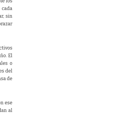
le los
 cada
r, sin
brazar
ctivos
ño. El
ales o
es del
asa de
on ese
dan al