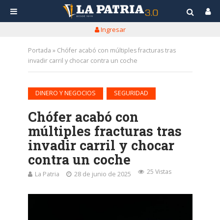
Ingresar
Portada
»
Chófer acabó con múltiples fracturas tras
invadir carril y chocar contra un coche
•
DINERO Y NEGOCIOS
SEGURIDAD
Chófer acabó con
múltiples fracturas tras
invadir carril y chocar
contra un coche
25 Vistas
La Patria
28 de junio de 2025