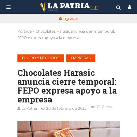
Ingresar
Portada
»
Chocolates Harasic anuncia cierre temporal:
FEPO expresa apoyo a la empresa
•
DINERO Y NEGOCIOS
EMPRESAS
Chocolates Harasic
anuncia cierre temporal:
FEPO expresa apoyo a la
empresa
71 Vistas
La Patria
20 de febrero de 2025