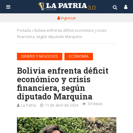
Ingresar
Portada
»
Bolivia enfrenta déficit económico y crisis
financiera, según diputado Marquina
•
DINERO Y NEGOCIOS
ECONOMÍA
Bolivia enfrenta déficit
económico y crisis
financiera, según
diputado Marquina
30 Vistas
La Patria
11 de abril de 2024