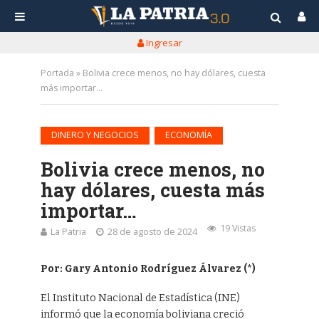
Ingresar
Portada
»
Bolivia crece menos, no hay dólares, cuesta
más importar…
•
DINERO Y NEGOCIOS
ECONOMÍA
Bolivia crece menos, no
hay dólares, cuesta más
importar…
19 Vistas
La Patria
28 de agosto de 2024
Por: Gary Antonio Rodríguez Álvarez (*)
El Instituto Nacional de Estadística (INE)
informó que la economía boliviana creció