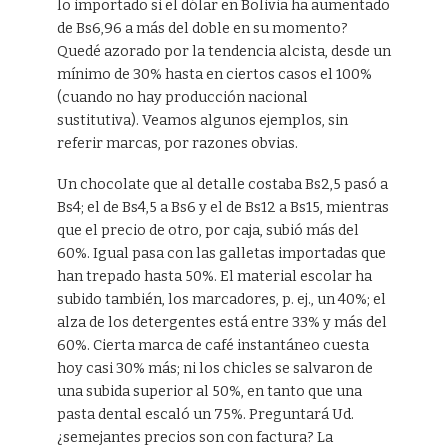
lo importado si el dólar en Bolivia ha aumentado
de Bs6,96 a más del doble en su momento?
Quedé azorado por la tendencia alcista, desde un
mínimo de 30% hasta en ciertos casos el 100%
(cuando no hay producción nacional
sustitutiva). Veamos algunos ejemplos, sin
referir marcas, por razones obvias.
Un chocolate que al detalle costaba Bs2,5 pasó a
Bs4; el de Bs4,5 a Bs6 y el de Bs12 a Bs15, mientras
que el precio de otro, por caja, subió más del
60%. Igual pasa con las galletas importadas que
han trepado hasta 50%. El material escolar ha
subido también, los marcadores, p. ej., un 40%; el
alza de los detergentes está entre 33% y más del
60%. Cierta marca de café instantáneo cuesta
hoy casi 30% más; ni los chicles se salvaron de
una subida superior al 50%, en tanto que una
pasta dental escaló un 75%. Preguntará Ud.
¿semejantes precios son con factura? La