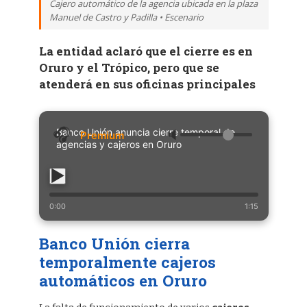
Cajero automático de la agencia ubicada en la plaza
Manuel de Castro y Padilla • Escenario
La entidad aclaró que el cierre es en
Oruro y el Trópico, pero que se
atenderá en sus oficinas principales
Banco Unión anuncia cierre temporal de
🔈
agencias y cajeros en Oruro
0:00
1:15
Banco Unión cierra
temporalmente cajeros
automáticos en Oruro