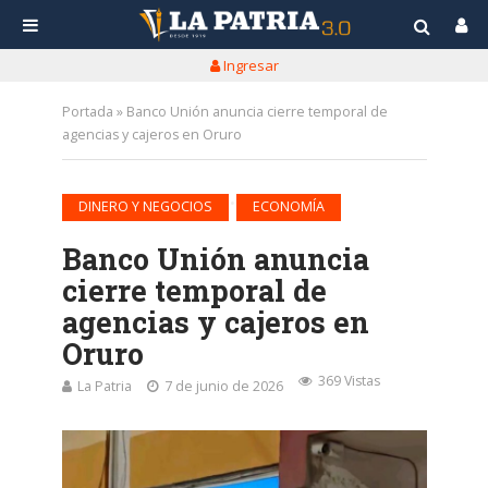
Ingresar
Portada
»
Banco Unión anuncia cierre temporal de
agencias y cajeros en Oruro
•
DINERO Y NEGOCIOS
ECONOMÍA
Banco Unión anuncia
cierre temporal de
agencias y cajeros en
Oruro
369 Vistas
La Patria
7 de junio de 2026