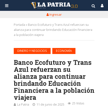
Ingresar
Portada
»
Banco Ecofuturo y Trans Azul refuerzan su
alianza para continuar brindando Educación Financiera
a la población viajera
•
DINERO Y NEGOCIOS
ECONOMÍA
Banco Ecofuturo y Trans
Azul refuerzan su
alianza para continuar
brindando Educación
Financiera a la población
viajera
25 Vistas
La Patria
11 de junio de 2025