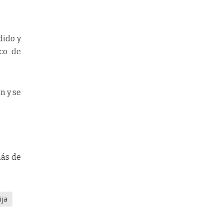
dido y
ico de
n y se
más de
ija