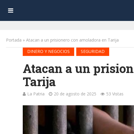
Portada
»
Atacan a un prisionero con amoladora en Tarija
•
DINERO Y NEGOCIOS
SEGURIDAD
Atacan a un prisio
Tarija
La Patria
20 de agosto de 2025
53 Vistas