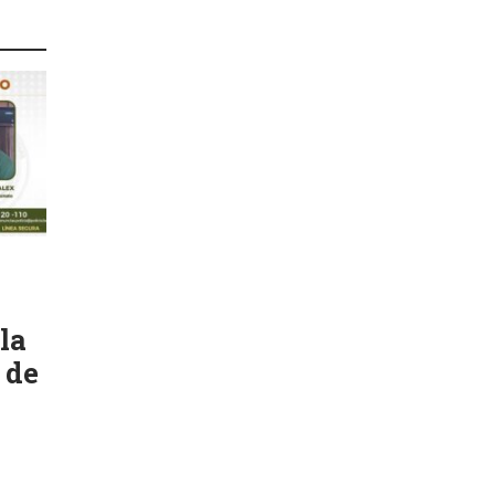
la
 de