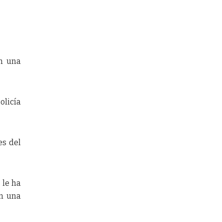
on una
olicía
es del
 le ha
on una