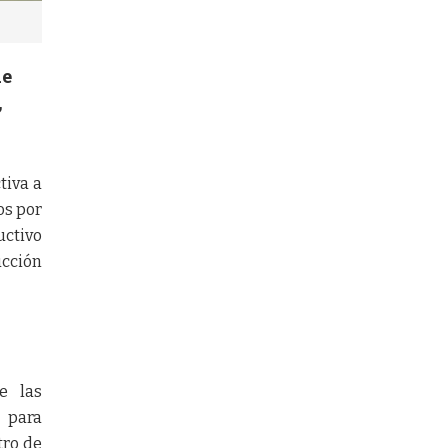
ue
,
tiva a
os por
uctivo
ucción
e las
a para
tro de