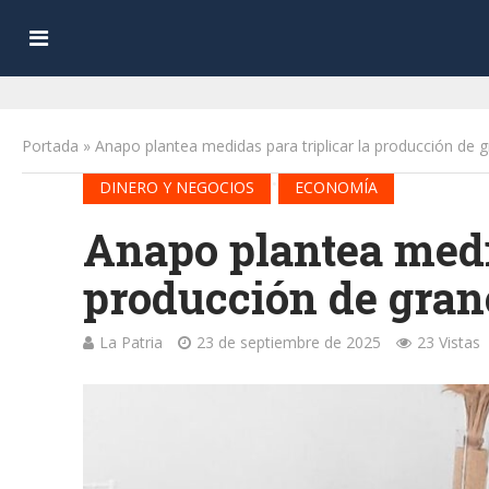
Portada
»
Anapo plantea medidas para triplicar la producción de 
•
DINERO Y NEGOCIOS
ECONOMÍA
Anapo plantea medid
producción de gran
La Patria
23 de septiembre de 2025
23 Vistas