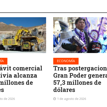
ÍA
ECONOMÍA
ávit comercial
Tras postergacion
livia alcanza
Gran Poder gener
 millones de
57,3 millones de
es
dólares
to de 2026
1 de agosto de 2026