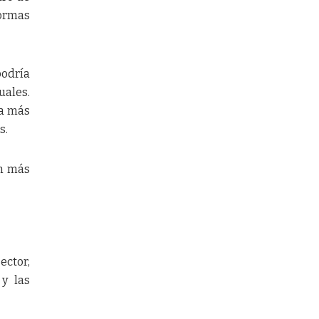
formas
podría
uales.
 a más
s.
ún más
ector,
y las