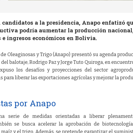
 candidatos a la presidencia, Anapo enfatizó q
ctiva podría aumentar la producción nacional
e ingresos económicos en Bolivia.
 de Oleaginosas y Trigo (Anapo) presentó su agenda produc
 del balotaje, Rodrigo Paz y Jorge Tuto Quiroga, en encuentr
expuso los desafíos y proyecciones del sector agroprod
 para liberar las exportaciones agrícolas y mejorar la prod
tas por Anapo
na serie de medidas orientadas a liberar plenament
ambién se busca acelerar la aprobación de biotecnologí
l maíz y el trigo. Además, se pretende garantizar el suminis