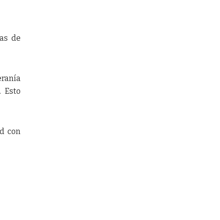
sas de
eranía
. Esto
ad con