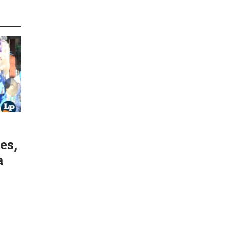
es,
a