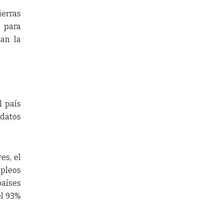
ierras
o para
tan la
l país
datos
es, el
mpleos
países
el 93%