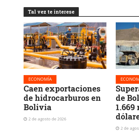
Tal vez te interese
ECONOMÍA
ECONOM
Caen exportaciones
Super
de hidrocarburos en
de Bo
Bolivia
1.669
dólar
2 de agosto de 2026
2 de agos