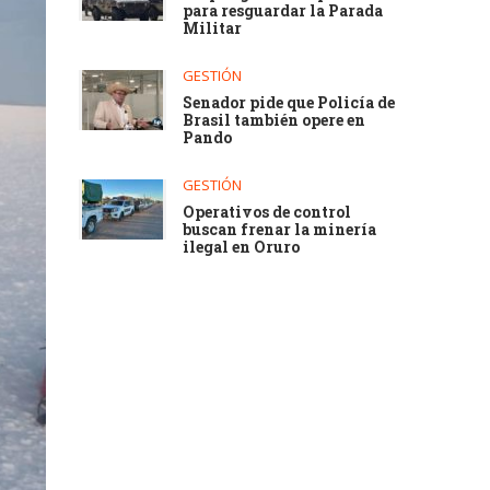
para resguardar la Parada
Militar
GESTIÓN
Senador pide que Policía de
Brasil también opere en
Pando
GESTIÓN
Operativos de control
buscan frenar la minería
ilegal en Oruro