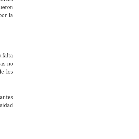
fueron
por la
 falta
sas no
de los
pantes
esidad