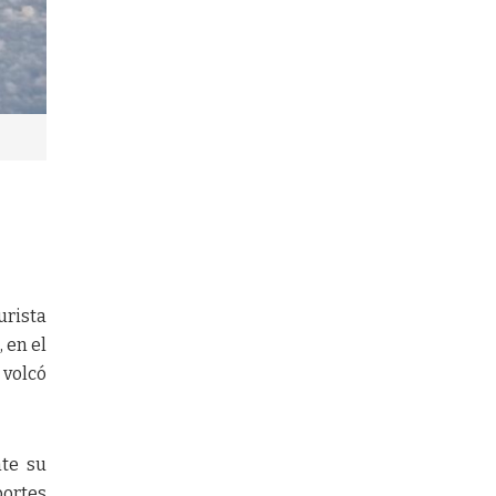
urista
 en el
 volcó
nte su
portes