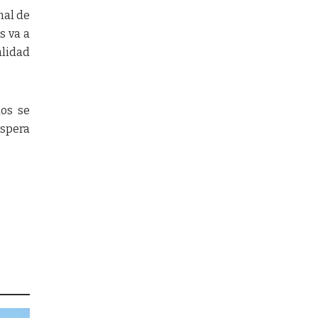
nal de
s va a
alidad
dos se
espera