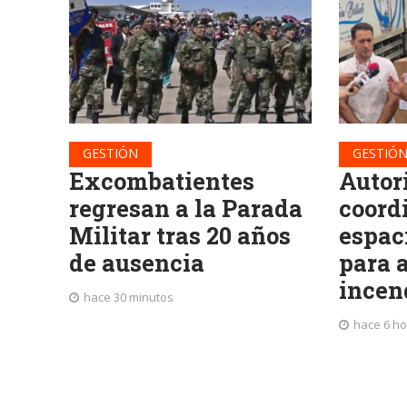
GESTIÓN
GESTIÓ
Excombatientes
Autor
regresan a la Parada
coord
Militar tras 20 años
espac
de ausencia
para a
incen
hace 30 minutos
hace 6 h