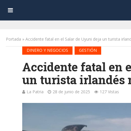
Portada
»
Accidente fatal en el Salar de Uyuni deja un turista irla
•
DINERO Y NEGOCIOS
GESTIÓN
Accidente fatal en 
un turista irlandés
La Patria
28 de junio de 2025
127 Vistas