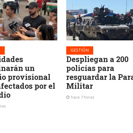
N
GESTIÓN
idades
Despliegan a 200
inarán un
policías para
io provisional
resguardar la Par
fectados por el
Militar
dio
hace 7 horas
oras