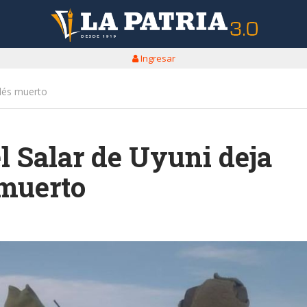
Ingresar
ndés muerto
el Salar de Uyuni deja
 muerto