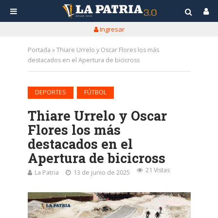
Ingresar
Portada
»
Thiare Urrelo y Oscar Flores los más
destacados en el Apertura de bicicross
•
DEPORTES
FÚTBOL
Thiare Urrelo y Oscar
Flores los más
destacados en el
Apertura de bicicross
21 Vistas
La Patria
13 de junio de 2025