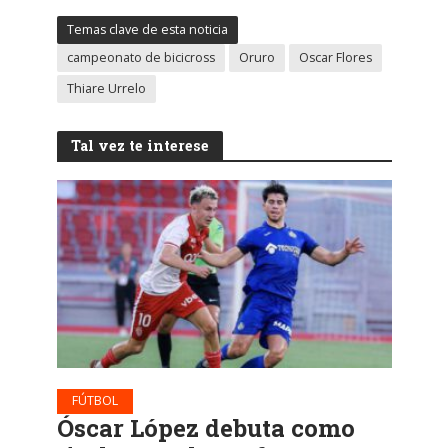
Temas clave de esta noticia
campeonato de bicicross
Oruro
Oscar Flores
Thiare Urrelo
Tal vez te interese
FÚTBOL
Óscar López debuta como