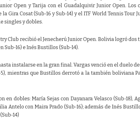
nior Open y Tarija con el Guadalquivir Junior Open. Los 
a Gira Cosat (Sub-16 y Sub-14) y el ITF World Tennis Tour J
e singles y dobles.
y Club recibió el Jenecherú Junior Open. Bolivia logró dos t
 Sub-16) e Inés Bustillos (Sub-14).
ta instalarse en la gran final. Vargas venció en el duelo de
 7-5), mientras que Bustillos derrotó a la también boliviana P
on en dobles: María Sejas con Dayanara Velasco (Sub-18), A
ia Antelo con Maira Prado (Sub-16); además de Inés Bustill
 (Sub-14)