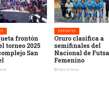
ES
DEPORTES
queta frontón
Oruro clasifica a
el torneo 2025
semifinales del
 complejo San
Nacional de Futsa
el
Femenino
horas
hace 22 horas