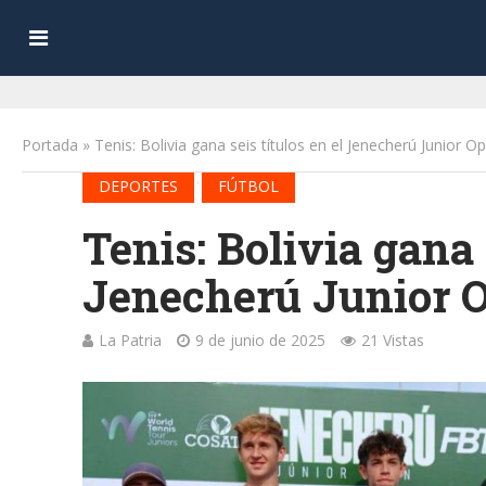
Portada
»
Tenis: Bolivia gana seis títulos en el Jenecherú Junior 
•
DEPORTES
FÚTBOL
Tenis: Bolivia gana 
Jenecherú Junior O
La Patria
9 de junio de 2025
21 Vistas