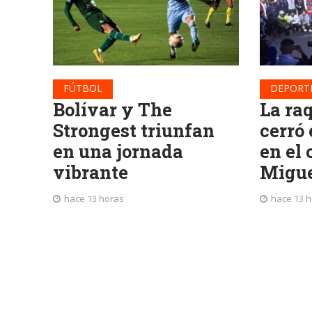
FÚTBOL
DEPORT
Bolívar y The
La ra
Strongest triunfan
cerró 
en una jornada
en el
vibrante
Migu
hace 13 horas
hace 13 