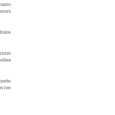
cuatro
uniors
ítulos
cisivo
aulina
gustín
os con