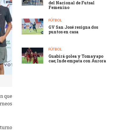
del Nacional de Futsal
Femenino
FÚTBOL
GV San José resigna dos
puntos en casa
FÚTBOL
Guabirá golea y Tomayapo
cae; Inde empata con Aurora
en que
orneos
 turno