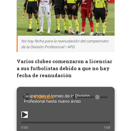
No hay fecha para la reanudación del campeonato
de la División Profesional • APG
Varios clubes comenzaron a licenciar
a sus futbolistas debido a que no hay
fecha de reanudación
Suspenden el torneo de la División
🔈
Profesional hasta nuevo aviso
0:00
1:08