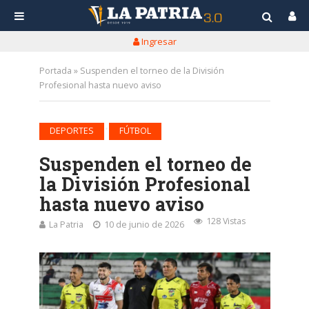
Ingresar
Portada
»
Suspenden el torneo de la División
Profesional hasta nuevo aviso
•
DEPORTES
FÚTBOL
Suspenden el torneo de
la División Profesional
hasta nuevo aviso
128 Vistas
La Patria
10 de junio de 2026