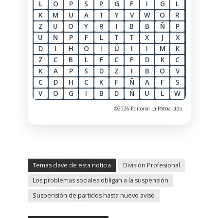
L
O
P
S
P
G
F
I
G
L
K
M
U
A
T
Y
V
W
O
R
Z
U
O
Y
R
I
B
B
Ñ
P
U
N
P
F
L
T
T
X
J
X
D
I
H
O
I
Ú
I
I
M
K
Z
C
B
L
F
C
F
D
K
C
K
A
P
S
D
Z
I
B
O
V
C
D
H
C
K
F
Ñ
A
F
S
V
O
G
I
B
D
Ñ
U
L
W
©2026 Editorial La Patria Ltda.
Temas clave de esta noticia
División Profesional
Los problemas sociales obligan a la suspensión
Suspensión de partidos hasta nuevo aviso