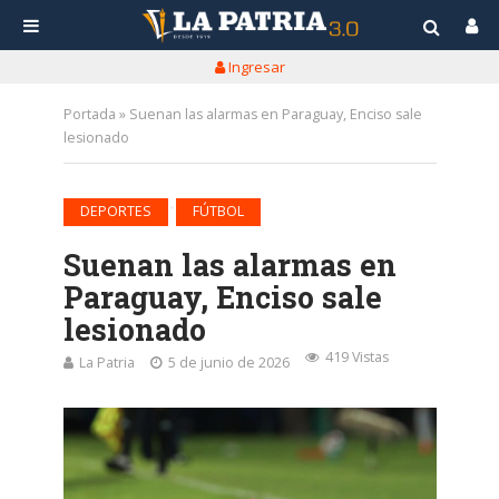
Ingresar
Portada
»
Suenan las alarmas en Paraguay, Enciso sale
lesionado
•
DEPORTES
FÚTBOL
Suenan las alarmas en
Paraguay, Enciso sale
lesionado
419 Vistas
La Patria
5 de junio de 2026