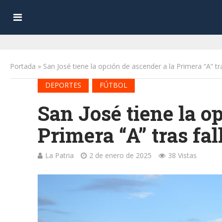
Portada
»
San José tiene la opción de ascender a la Primera “A” tr
•
DEPORTES
FÚTBOL
San José tiene la o
Primera “A” tras fal
La Patria
2 de enero de 2025
38 Vistas