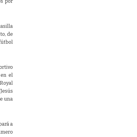
os por
asilla
to, de
fútbol
ortivo
 en el
 Royal
“Jesús
ne una
pará a
número