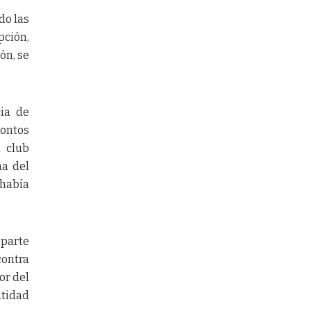
do las
ción,
ón, se
cia de
ontos
l club
ha del
 había
 parte
contra
or del
ntidad