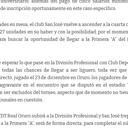
 universitario, además del pago de cinco salarios mínim
de inscripción oportunamente en este caso específico.
des en mesa, el club San José vuelve a ascender a la cuarta c
 27 unidades en su haber y con la posibilidad, por el momen
ara buscar la oportunidad de llegar a la Primera “A” del 
esperar lo que pase en la División Profesional con Club Dep
 todas las chances de llegar a ser liguero, toda vez que
recto, jugado el 23 de diciembre en Oruro, los jugadores de
agravante en el encuentro que se disputó en el estadio 
n ser excluidos del torneo, aspecto que de momento no tie
ibunales en cuestión.
CDT Real Oruro subirá a la División Profesional y San José tre
o a la Primera “A”, será de forma directa, para completar el 