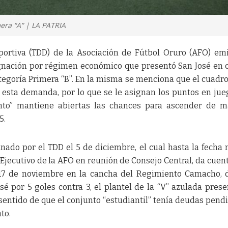
mera “A” | LA PATRIA
portiva (TDD) de la Asociación de Fútbol Oruro (AFO) emi
gnación por régimen económico que presentó San José en 
tegoría Primera “B”. En la misma se menciona que el cuadro
n esta demanda, por lo que se le asignan los puntos en jue
anto” mantiene abiertas las chances para ascender de 
5.
ado por el TDD el 5 de diciembre, el cual hasta la fecha 
Ejecutivo de la AFO en reunión de Consejo Central, da cuen
l 17 de noviembre en la cancha del Regimiento Camacho,
é por 5 goles contra 3, el plantel de la “V” azulada prese
sentido de que el conjunto “estudiantil” tenía deudas pend
to.