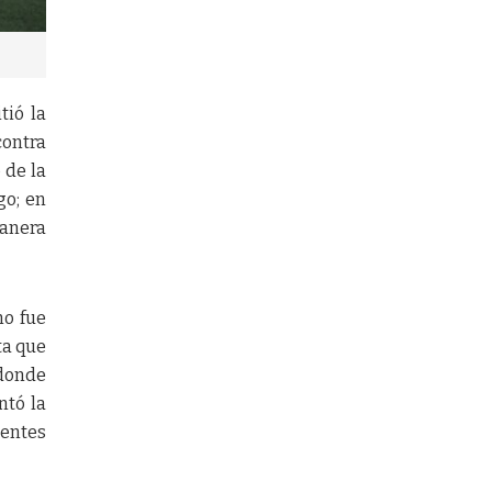
tió la
contra
 de la
go; en
manera
no fue
ta que
 donde
ntó la
ientes