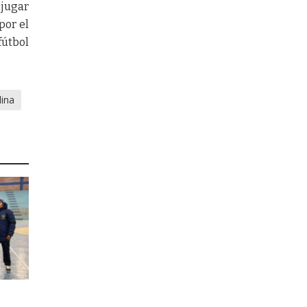
 jugar
por el
fútbol
lina