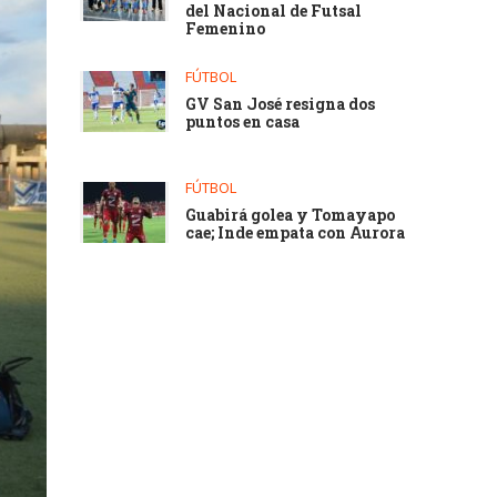
del Nacional de Futsal
Femenino
FÚTBOL
GV San José resigna dos
puntos en casa
FÚTBOL
Guabirá golea y Tomayapo
cae; Inde empata con Aurora