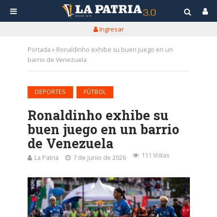
Ingresar
Portada
»
Ronaldinho exhibe su buen juego en un
barrio de Venezuela
•
DEPORTES
FÚTBOL
Ronaldinho exhibe su
buen juego en un barrio
de Venezuela
111 Vistas
La Patria
7 de junio de 2026