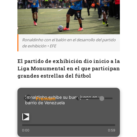
Ronaldinho con el balón en el desarrollo del partido
de exhibición • EFE
El partido de exhibición dio inicio a la
Liga Monumental en el que participan
grandes estrellas del fútbol
Ronaldinho exhibe su buen juego en un
🔈
barrio de Venezuela
0:00
0:59