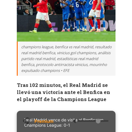
champions league, benfica vs real madrid, resultado
real madrid benfica, vinicius gol champions, análisis
partido real madrid, estadísticas real madrid
benfica, protocolo antirracista vinicius, mourinho
expulsado champions • EFE
Tras 102 minutos, el Real Madrid se
llevó una victoria ante el Benfica en
el playoff de la Champions League
Real Madrid vence de visita al Benfica en
🔈
Champions League: 0-1