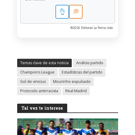
👌
💭
©2026 Editorial La Patria Ltda.
Temas clave de esta noticia
Análisis partido
Champions League
Estadísticas del partido
Gol de vinicius
Mourinho expulsado
Protocolo antirracista
Real Madrid
Tal vez te interese