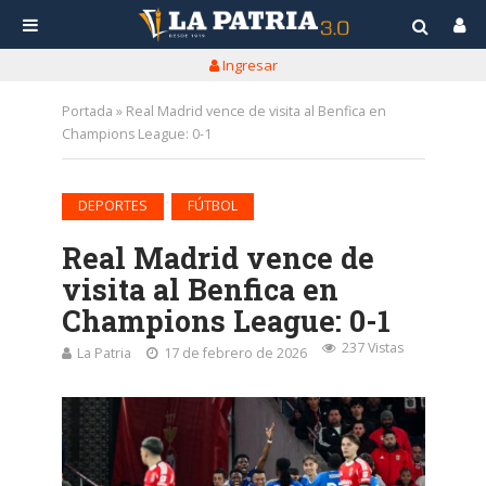
Ingresar
Portada
»
Real Madrid vence de visita al Benfica en
Champions League: 0-1
•
DEPORTES
FÚTBOL
Real Madrid vence de
visita al Benfica en
Champions League: 0-1
237 Vistas
La Patria
17 de febrero de 2026