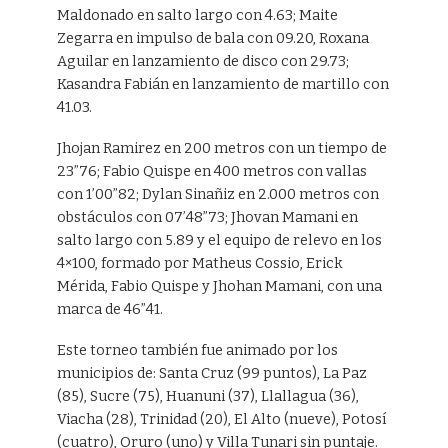
Maldonado en salto largo con 4.63; Maite
Zegarra en impulso de bala con 09.20, Roxana
Aguilar en lanzamiento de disco con 29.73;
Kasandra Fabián en lanzamiento de martillo con
41.03.
Jhojan Ramirez en 200 metros con un tiempo de
23”76; Fabio Quispe en 400 metros con vallas
con 1’00”82; Dylan Sinañiz en 2.000 metros con
obstáculos con 07’48”73; Jhovan Mamani en
salto largo con 5.89 y el equipo de relevo en los
4×100, formado por Matheus Cossio, Erick
Mérida, Fabio Quispe y Jhohan Mamani, con una
marca de 46”41.
Este torneo también fue animado por los
municipios de: Santa Cruz (99 puntos), La Paz
(85), Sucre (75), Huanuni (37), Llallagua (36),
Viacha (28), Trinidad (20), El Alto (nueve), Potosí
(cuatro), Oruro (uno) y Villa Tunari sin puntaje.