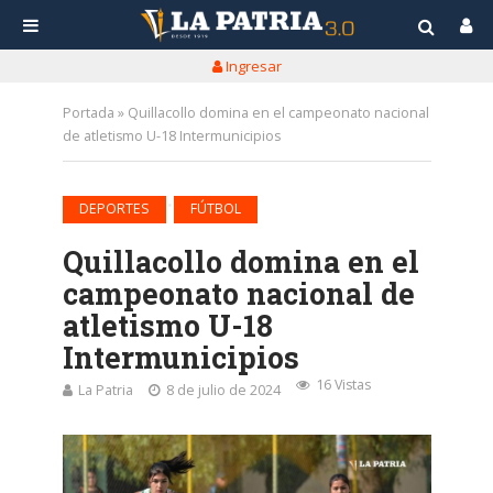
Ingresar
Portada
»
Quillacollo domina en el campeonato nacional
de atletismo U-18 Intermunicipios
•
DEPORTES
FÚTBOL
Quillacollo domina en el
campeonato nacional de
atletismo U-18
Intermunicipios
16 Vistas
La Patria
8 de julio de 2024