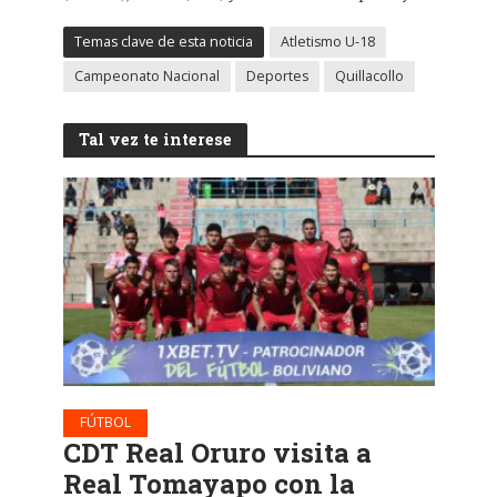
Temas clave de esta noticia
Atletismo U-18
Campeonato Nacional
Deportes
Quillacollo
Tal vez te interese
FÚTBOL
CDT Real Oruro visita a
Real Tomayapo con la