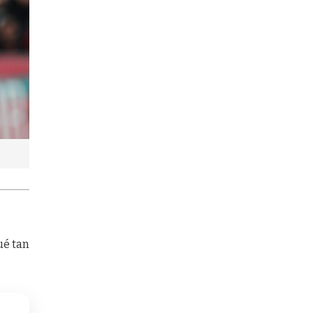
ué tan