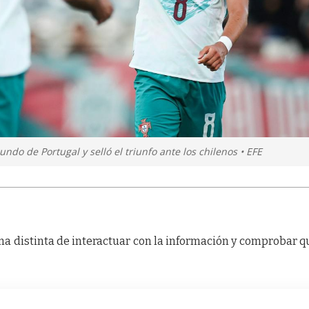
do de Portugal y selló el triunfo ante los chilenos • EFE
a distinta de interactuar con la información y comprobar q