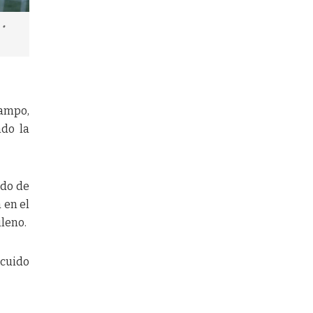
 •
campo,
ndo la
ndo de
 en el
ileno.
scuido