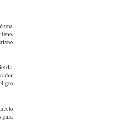
ró una
ileno.
stiano
ierda.
rcador
eligro
ancelo
s para