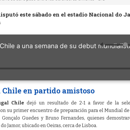
disputó este sábado en el estadio Nacional do J
a
🔈
 Chile a una semana de su debut mundialist
a Chile en partido amistoso
ugal Chile
dejó un resultado de 2-1 a favor de la sele
on su primer encuentro de preparación para el Mundial de
 a Gonçalo Guedes y Bruno Fernandes, quienes demostra
 do Jamor, ubicado en Oeiras, cerca de Lisboa.