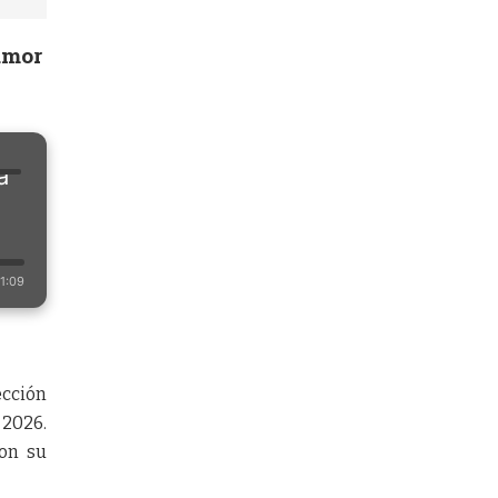
amor
a
1:09
cción
 2026.
ron su