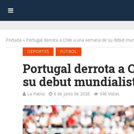
Portada
»
Portugal derrota a Chile a una semana de su debut mun
•
DEPORTES
FÚTBOL
Portugal derrota a 
su debut mundialis
La Patria
6 de junio de 2026
346 Vistas