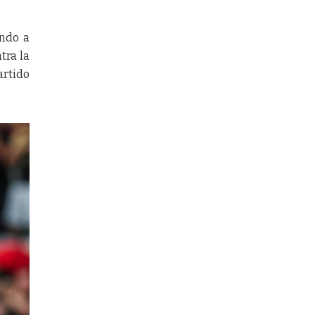
ando a
tra la
artido