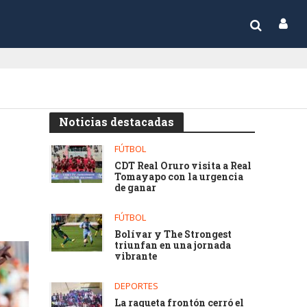
Noticias destacadas
FÚTBOL
CDT Real Oruro visita a Real
Tomayapo con la urgencia
de ganar
FÚTBOL
Bolívar y The Strongest
triunfan en una jornada
vibrante
DEPORTES
La raqueta frontón cerró el