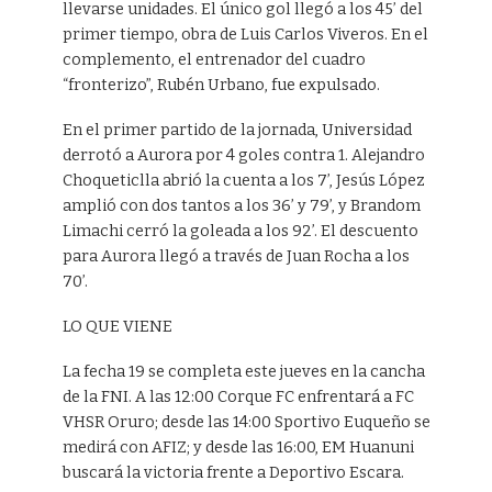
llevarse unidades. El único gol llegó a los 45’ del
primer tiempo, obra de Luis Carlos Viveros. En el
complemento, el entrenador del cuadro
“fronterizo”, Rubén Urbano, fue expulsado.
En el primer partido de la jornada, Universidad
derrotó a Aurora por 4 goles contra 1. Alejandro
Choqueticlla abrió la cuenta a los 7’, Jesús López
amplió con dos tantos a los 36’ y 79’, y Brandom
Limachi cerró la goleada a los 92’. El descuento
para Aurora llegó a través de Juan Rocha a los
70’.
LO QUE VIENE
La fecha 19 se completa este jueves en la cancha
de la FNI. A las 12:00 Corque FC enfrentará a FC
VHSR Oruro; desde las 14:00 Sportivo Euqueño se
medirá con AFIZ; y desde las 16:00, EM Huanuni
buscará la victoria frente a Deportivo Escara.