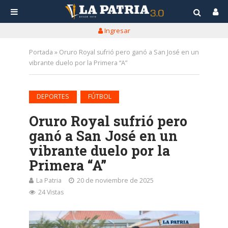
Ingresar
Portada
»
Oruro Royal sufrió pero ganó a San José en un
vibrante duelo por la Primera “A”
•
DEPORTES
FÚTBOL
Oruro Royal sufrió pero
ganó a San José en un
vibrante duelo por la
Primera “A”
La Patria
20 de noviembre de 2025
24 Vistas