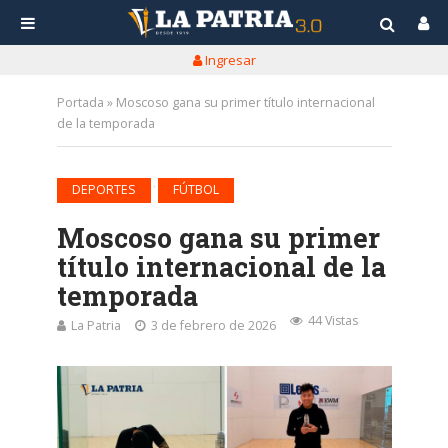
Ingresar
Portada
»
Moscoso gana su primer título internacional
de la temporada
•
DEPORTES
FÚTBOL
Moscoso gana su primer
título internacional de la
temporada
44 Vistas
La Patria
3 de febrero de 2026