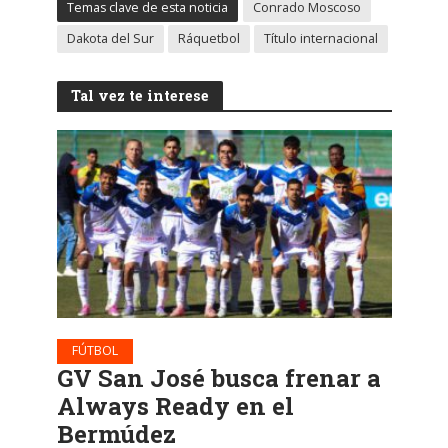
Temas clave de esta noticia
Conrado Moscoso
Dakota del Sur
Ráquetbol
Título internacional
Tal vez te interese
FÚTBOL
GV San José busca frenar a
Always Ready en el
Bermúdez