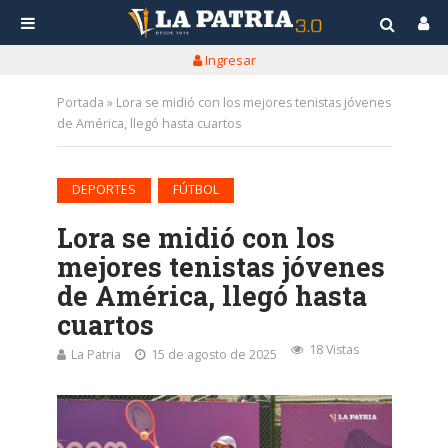
Ingresar
Portada
»
Lora se midió con los mejores tenistas jóvenes
de América, llegó hasta cuartos
•
DEPORTES
FÚTBOL
Lora se midió con los
mejores tenistas jóvenes
de América, llegó hasta
cuartos
18 Vistas
La Patria
15 de agosto de 2025