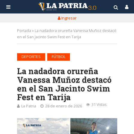
Ingresar
Portada
»
La nadadora orureña Vanessa Muñoz destacó
en el San Jacinto Swim Fest en Tarija
•
DEPORTES
FÚTBOL
La nadadora orureña
Vanessa Muñoz destacó
en el San Jacinto Swim
Fest en Tarija
31 Vistas
La Patria
28 de enero de 2026