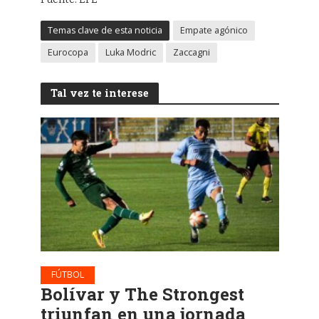
Temas clave de esta noticia
Empate agónico
Eurocopa
Luka Modric
Zaccagni
Tal vez te interese
FÚTBOL
Bolívar y The Strongest
triunfan en una jornada