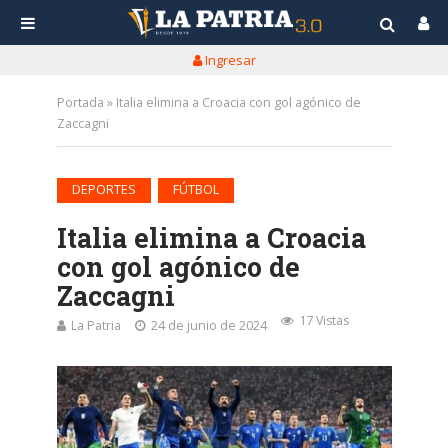
Ingresar
Portada
»
Italia elimina a Croacia con gol agónico de
Zaccagni
•
DEPORTES
FÚTBOL
Italia elimina a Croacia
con gol agónico de
Zaccagni
17 Vistas
La Patria
24 de junio de 2024