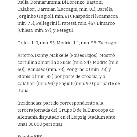
Italia: Donnarumma; Di Lorenzo, Bastoni,
Calafiori, Darmian (Zaccagni, min. 81); Barella,
Jorginho (Fagioli, min. 81); Raspadori (Scamacca,
min. 75), Pellegrini (Fratessi, min. 46), Dimarco
(Chiesa, min. 57); y Retegui.
Goles: 1-0, min. 55: Modric; 1-1, min. 98: Zaccagni.
Árbitro: Danny Makkelie (Países Bajos). Mostró
cartulina amarilla a Sucic (min. 24), Modric (min.
60), Ivanusec (min. 73), Pongracic (min. 78) y
Stanisic (min. 82) por parte de Croacia, y a
Calafiori (min. 93) y Fagioli (min. 97) por parte de
Italia.
Incidencias: partido correspondiente a la
tercera jornada del Grupo B de la Eurocopa de
Alemania disputado en el Leipzig Stadium ante
unas 30.000 personas.
Fuente: EFE