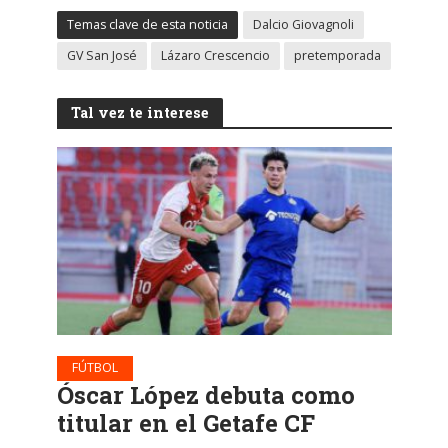
Temas clave de esta noticia
Dalcio Giovagnoli
GV San José
Lázaro Crescencio
pretemporada
Tal vez te interese
FÚTBOL
Óscar López debuta como
titular en el Getafe CF