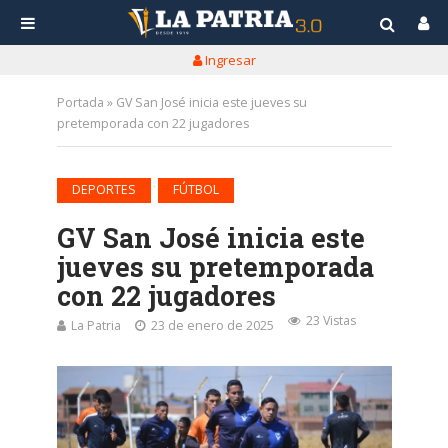
Ingresar
Portada
»
GV San José inicia este jueves su
pretemporada con 22 jugadores
•
DEPORTES
FÚTBOL
GV San José inicia este
jueves su pretemporada
con 22 jugadores
23 Vistas
La Patria
23 de enero de 2025