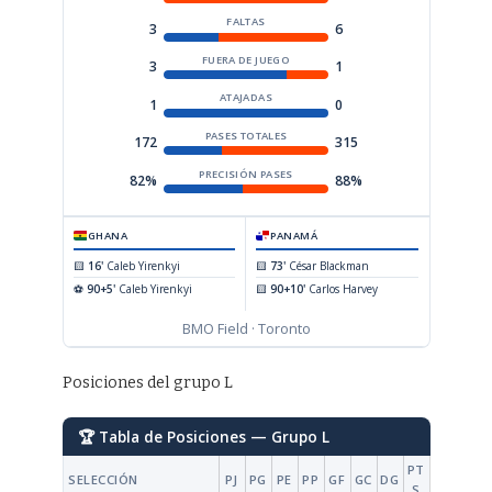
FALTAS
3
6
FUERA DE JUEGO
3
1
ATAJADAS
1
0
PASES TOTALES
172
315
PRECISIÓN PASES
82%
88%
GHANA
PANAMÁ
🟨
16'
Caleb Yirenkyi
🟨
73'
César Blackman
⚽
90+5'
Caleb Yirenkyi
🟨
90+10'
Carlos Harvey
BMO Field · Toronto
Posiciones del grupo L
🏆 Tabla de Posiciones — Grupo L
PT
SELECCIÓN
PJ
PG
PE
PP
GF
GC
DG
S