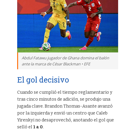
Abdul Fatawu jugador de Ghana domina el balón
ante la marca de César Blackman • EFE
El gol decisivo
Cuando se cumplió el tiempo reglamentario y
tras cinco minutos de adición, se produjo una
jugada clave. Brandon Thomas-Asante avanzó
por la izquierda y envió un centro que Caleb
Yirenkyi no desaprovechó, anotando el gol que
selló el
1 a 0
.