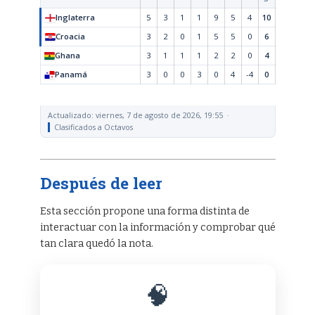
Inglaterra
5
3
1
1
9
5
4
10
Croacia
3
2
0
1
5
5
0
6
Ghana
3
1
1
1
2
2
0
4
Panamá
3
0
0
3
0
4
-4
0
Actualizado: viernes, 7 de agosto de 2026, 19:55 ·
Clasificados a Octavos
Después de leer
Esta sección propone una forma distinta de
interactuar con la información y comprobar qué
tan clara quedó la nota.
🧠