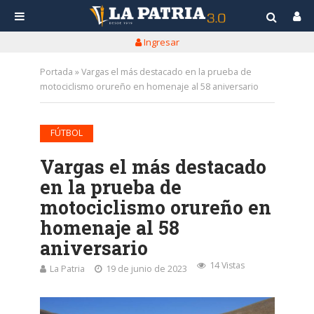
Ingresar
Portada
»
Vargas el más destacado en la prueba de
motociclismo orureño en homenaje al 58 aniversario
FÚTBOL
Vargas el más destacado
en la prueba de
motociclismo orureño en
homenaje al 58
aniversario
14 Vistas
La Patria
19 de junio de 2023