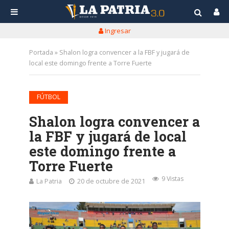
Ingresar
Portada
»
Shalon logra convencer a la FBF y jugará de
local este domingo frente a Torre Fuerte
FÚTBOL
Shalon logra convencer a
la FBF y jugará de local
este domingo frente a
Torre Fuerte
9 Vistas
La Patria
20 de octubre de 2021