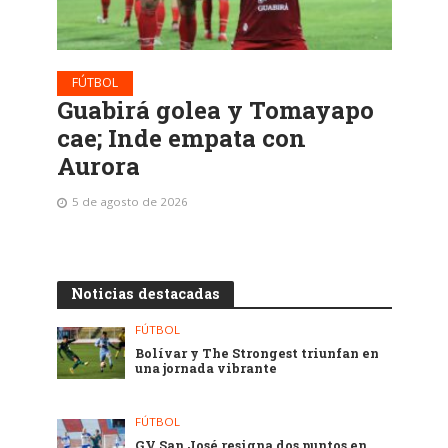
FÚTBOL
Guabirá golea y Tomayapo
cae; Inde empata con
Aurora
5 de agosto de 2026
Noticias destacadas
FÚTBOL
Bolívar y The Strongest triunfan en
una jornada vibrante
FÚTBOL
GV San José resigna dos puntos en