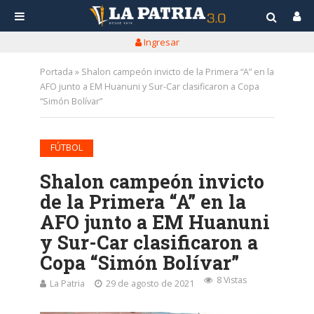
Ingresar
Portada
»
Shalon campeón invicto de la Primera “A” en la
AFO junto a EM Huanuni y Sur-Car clasificaron a Copa
“Simón Bolívar”
FÚTBOL
Shalon campeón invicto
de la Primera “A” en la
AFO junto a EM Huanuni
y Sur-Car clasificaron a
Copa “Simón Bolívar”
8 Vistas
La Patria
29 de agosto de 2021