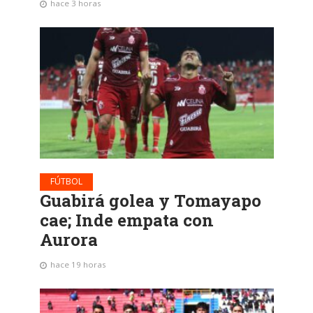
hace 3 horas
FÚTBOL
Guabirá golea y Tomayapo
cae; Inde empata con
Aurora
hace 19 horas