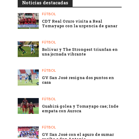
Noticias destacadas
FÚTBOL
CDT Real Oruro visita a Real
Tomayapo con la urgencia de ganar
FÚTBOL
Bolívar y The Strongest triunfan en
una jornada vibrante
FÚTBOL
GV San José resigna dos puntos en
casa
FÚTBOL
Guabirá golea y Tomayapo cae; Inde
empata con Aurora
FÚTBOL
GV San José con el apuro de sumar
recibe a San Antonio