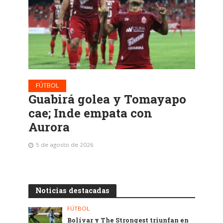
FÚTBOL
Guabirá golea y Tomayapo
cae; Inde empata con
Aurora
5 de agosto de 2026
Noticias destacadas
FÚTBOL
Bolívar y The Strongest triunfan en