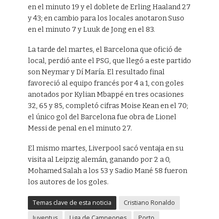
en el minuto 19 y el doblete de Erling Haaland 27
y 43; en cambio para los locales anotaron Suso
en el minuto 7 y Luuk de Jong en el 83.
La tarde del martes, el Barcelona que ofició de
local, perdió ante el PSG, que llegó a este partido
son Neymar y Dí María. El resultado final
favoreció al equipo francés por 4 a 1, con goles
anotados por Kylian Mbappé en tres ocasiones
32, 65 y 85, completó cifras Moise Kean en el 70;
el único gol del Barcelona fue obra de Lionel
Messi de penal en el minuto 27.
El mismo martes, Liverpool sacó ventaja en su
visita al Leipzig alemán, ganando por 2 a 0,
Mohamed Salah a los 53 y Sadio Mané 58 fueron
los autores de los goles.
Temas clave de esta noticia
Cristiano Ronaldo
Juventus
Liga de Campeones
Porto