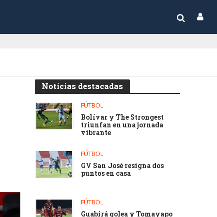
Noticias destacadas
FÚTBOL
Bolívar y The Strongest
triunfan en una jornada
vibrante
FÚTBOL
GV San José resigna dos
puntos en casa
FÚTBOL
Guabirá golea y Tomayapo