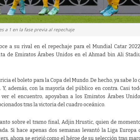
s a 1 en la fase previa al repechaje
ce a su rival en el repechaje para el Mundial Catar 2022
nta de Emiratos Árabes Unidos en el Ahmad bin Ali Stad
aricia el boleto para la Copa del Mundo. De hecho, ya sabe lo 
 Y, además, con la mayoría del público en contra. Casi tod
 ver el encuentro, apoyaban a los Emiratos Árabes Unido
onados tras la victoria del cuadro oceánico.
 tanto sobre el tramo final, Adjin Hrustic, quien de momento
da. Si hace apenas dos semanas levantó la Liga Europa 
gers, ahora se erigió como el héroe de su selección tras mar