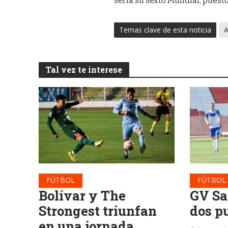
sería su sexto Mundial, puesto 
Temas clave de esta noticia
A
Tal vez te interese
FÚTBOL
FÚTBOL
Bolívar y The
GV Sa
Strongest triunfan
dos p
en una jornada