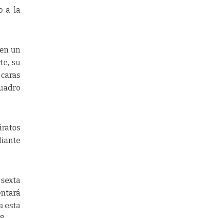
o a la
 en un
te, su
 caras
uadro
iratos
diante
 sexta
entará
a esta