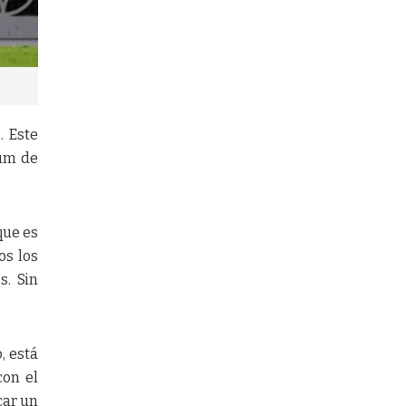
. Este
ium de
que es
os los
s. Sin
, está
con el
car un