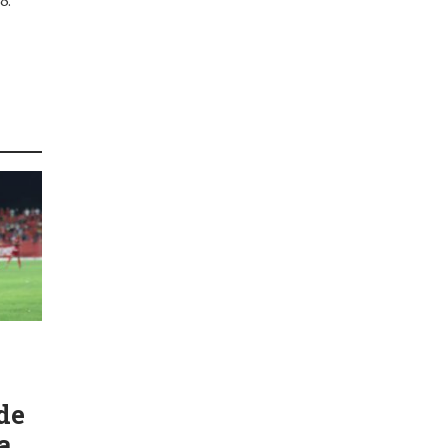
8.
de
a