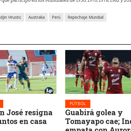
que participó en los Mundiales de 1930, 1970, 1978, 1982 y 201
djin Hrustic
Australia
Perú
Repechaje Mundial
FÚTBOL
n José resigna
Guabirá golea y
untos en casa
Tomayapo cae; In
empata con Auror