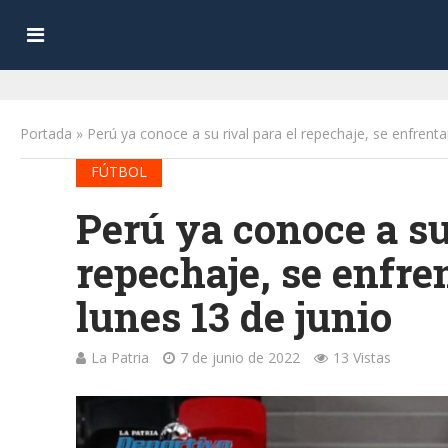
Portada
»
Perú ya conoce a su rival para el repechaje, se enfrentar
FÚTBOL
Perú ya conoce a su
repechaje, se enfren
lunes 13 de junio
La Patria
7 de junio de 2022
13 Vistas