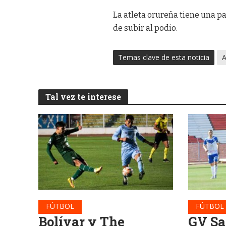
La atleta orureña tiene una p
de subir al podio.
Temas clave de esta noticia
A
Tal vez te interese
FÚTBOL
FÚTBOL
Bolívar y The
GV Sa