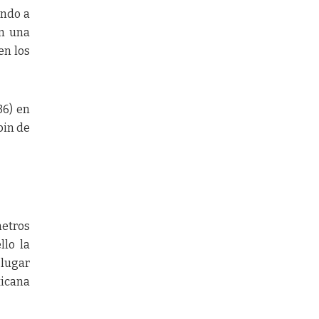
ando a
on una
en los
36) en
pin de
metros
llo la
 lugar
xicana