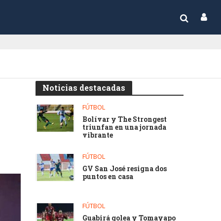
Noticias destacadas
FÚTBOL
Bolívar y The Strongest
triunfan en una jornada
vibrante
FÚTBOL
GV San José resigna dos
puntos en casa
FÚTBOL
Guabirá golea y Tomayapo