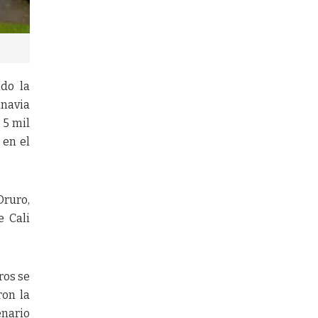
ndo la
inavia
 5 mil
 en el
Oruro,
e Cali
ros se
ron la
enario