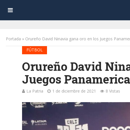
Portada
»
Orureño David Ninavia gana oro en los Juegos Panameri
FÚTBOL
Orureño David Nina
Juegos Panamerican
La Patria
1 de diciembre de 2021
8 Vistas