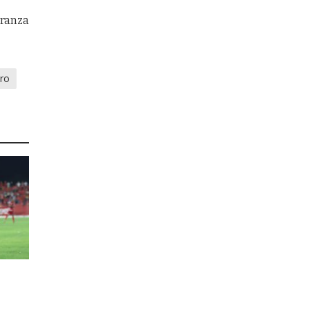
eranza
oro