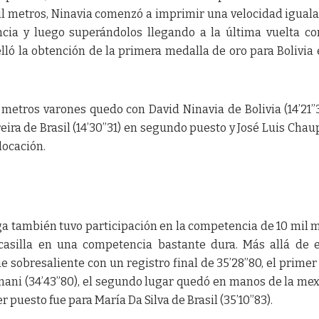
mil metros, Ninavia comenzó a imprimir una velocidad igual
cia y luego superándolos llegando a la última vuelta c
lló la obtención de la primera medalla de oro para Bolivia 
l metros varones quedo con David Ninavia de Bolivia (14’21”
eira de Brasil (14’30”31) en segundo puesto y José Luis Chau
olocación.
ga también tuvo participación en la competencia de 10 mil 
casilla en una competencia bastante dura. Más allá de e
e sobresaliente con un registro final de 35’28”80, el primer
mani (34’43”80), el segundo lugar quedó en manos de la me
er puesto fue para María Da Silva de Brasil (35’10”83).