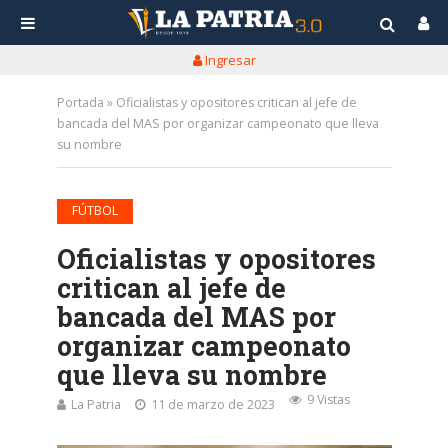
Ingresar
Portada
»
Oficialistas y opositores critican al jefe de
bancada del MAS por organizar campeonato que lleva
su nombre
FÚTBOL
Oficialistas y opositores
critican al jefe de
bancada del MAS por
organizar campeonato
que lleva su nombre
9 Vistas
La Patria
11 de marzo de 2023