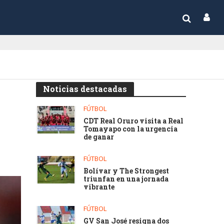
Noticias destacadas
FÚTBOL
CDT Real Oruro visita a Real
Tomayapo con la urgencia
de ganar
FÚTBOL
Bolívar y The Strongest
triunfan en una jornada
vibrante
FÚTBOL
GV San José resigna dos