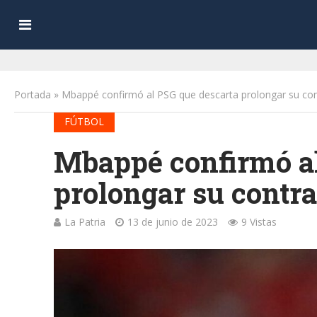
Portada
»
Mbappé confirmó al PSG que descarta prolongar su con
FÚTBOL
Mbappé confirmó al
prolongar su contra
La Patria
13 de junio de 2023
9 Vistas