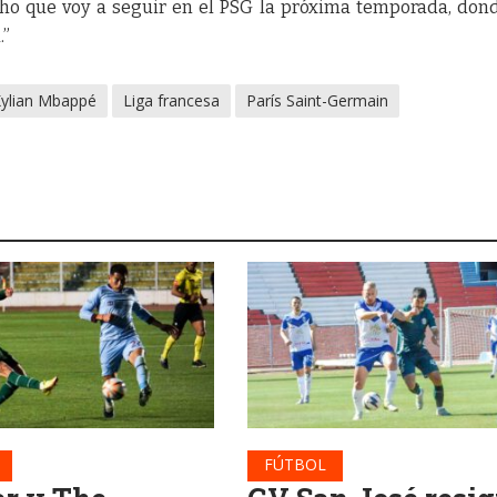
icho que voy a seguir en el PSG la próxima temporada, don
.”
ylian Mbappé
Liga francesa
París Saint-Germain
FÚTBOL