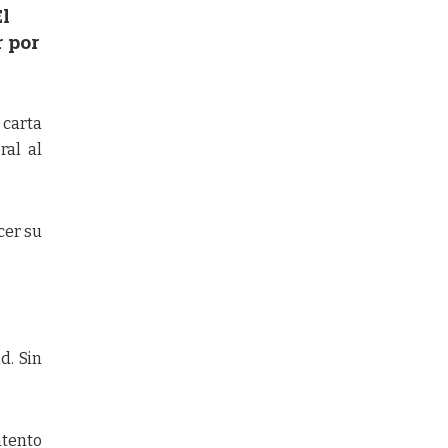
El
r por
 carta
ral al
cer su
d. Sin
ntento