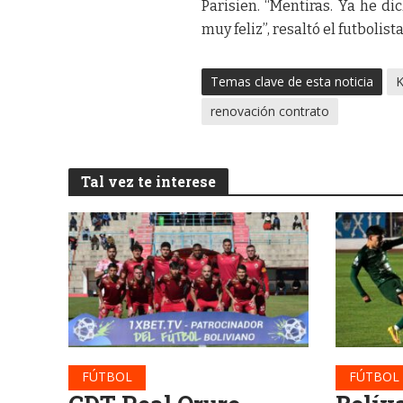
Parisien. “Mentiras. Ya he d
muy feliz”, resaltó el futbolista
Temas clave de esta noticia
K
renovación contrato
Tal vez te interese
FÚTBOL
FÚTBOL