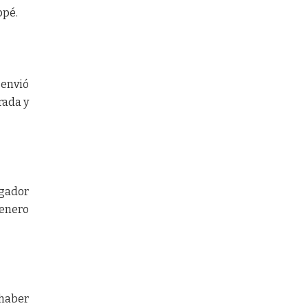
ppé.
 envió
rada y
ugador
 enero
 haber