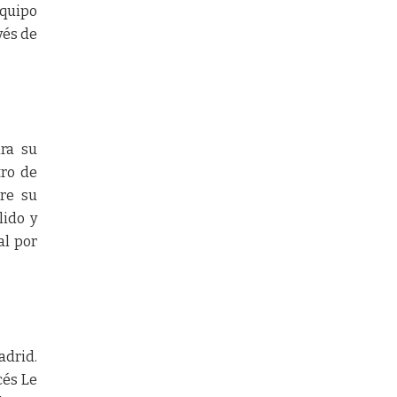
equipo
vés de
ara su
tro de
re su
lido y
al por
adrid.
cés Le