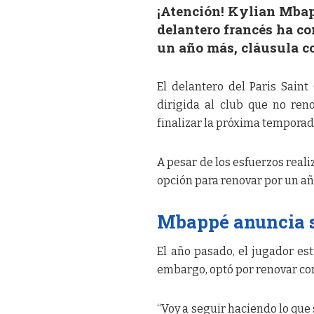
¡Atención! Kylian Mbapp
delantero francés ha co
un año más, cláusula c
El delantero del Paris Sain
dirigida al club que no reno
finalizar la próxima temporad
A pesar de los esfuerzos real
opción para renovar por un añ
Mbappé anuncia s
El año pasado, el jugador es
embargo, optó por renovar con
“Voy a seguir haciendo lo que 