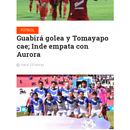
FÚTBOL
Guabirá golea y Tomayapo
cae; Inde empata con
Aurora
hace 23 horas