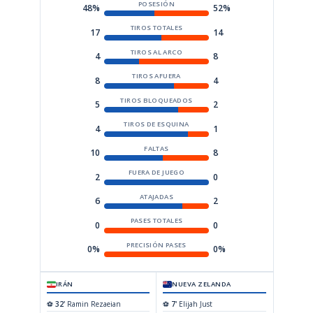
POSESIÓN
48%
52%
TIROS TOTALES
17
14
TIROS AL ARCO
4
8
TIROS AFUERA
8
4
TIROS BLOQUEADOS
5
2
TIROS DE ESQUINA
4
1
FALTAS
10
8
FUERA DE JUEGO
2
0
ATAJADAS
6
2
PASES TOTALES
0
0
PRECISIÓN PASES
0%
0%
IRÁN
NUEVA ZELANDA
⚽
32'
Ramin Rezaeian
⚽
7'
Elijah Just