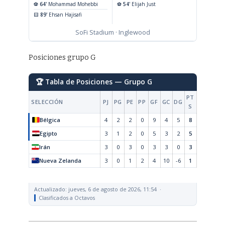
⚽
64'
Mohammad Mohebbi
⚽
54'
Elijah Just
🟨
89'
Ehsan Hajisafi
SoFi Stadium · Inglewood
Posiciones grupo G
🏆 Tabla de Posiciones — Grupo G
PT
SELECCIÓN
PJ
PG
PE
PP
GF
GC
DG
S
Bélgica
4
2
2
0
9
4
5
8
Egipto
3
1
2
0
5
3
2
5
Irán
3
0
3
0
3
3
0
3
Nueva Zelanda
3
0
1
2
4
10
-6
1
Actualizado: jueves, 6 de agosto de 2026, 11:54 ·
Clasificados a Octavos