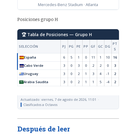
Mercedes-Benz Stadium · Atlanta
Posiciones grupo H
🏆 Tabla de Posiciones — Grupo H
PT
SELECCIÓN
PJ
PG
PE
PP
GF
GC
DG
S
España
6
5
1
0
11
1
10
16
Cabo Verde
3
0
3
0
2
2
0
3
Uruguay
3
0
2
1
3
4
-1
2
Arabia Saudita
3
0
2
1
1
5
-4
2
Actualizado: viernes, 7 de agosto de 2026, 11:01 ·
Clasificados a Octavos
Después de leer