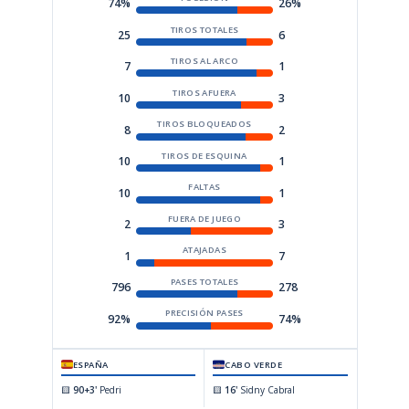
74%
26%
TIROS TOTALES
25
6
TIROS AL ARCO
7
1
TIROS AFUERA
10
3
TIROS BLOQUEADOS
8
2
TIROS DE ESQUINA
10
1
FALTAS
10
1
FUERA DE JUEGO
2
3
ATAJADAS
1
7
PASES TOTALES
796
278
PRECISIÓN PASES
92%
74%
ESPAÑA
CABO VERDE
🟨
90+3'
Pedri
🟨
16'
Sidny Cabral