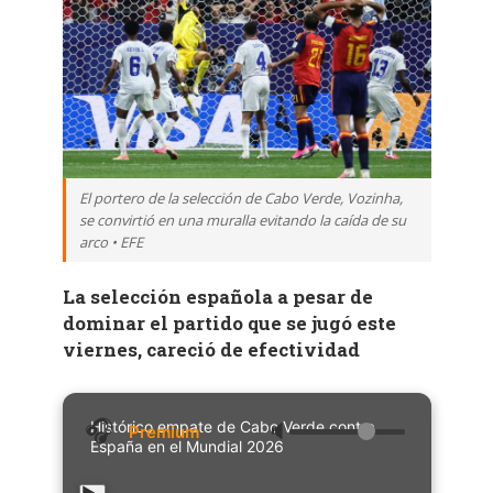
El portero de la selección de Cabo Verde, Vozinha,
se convirtió en una muralla evitando la caída de su
arco • EFE
La selección española a pesar de
dominar el partido que se jugó este
viernes, careció de efectividad
Histórico empate de Cabo Verde contra
🔈
España en el Mundial 2026