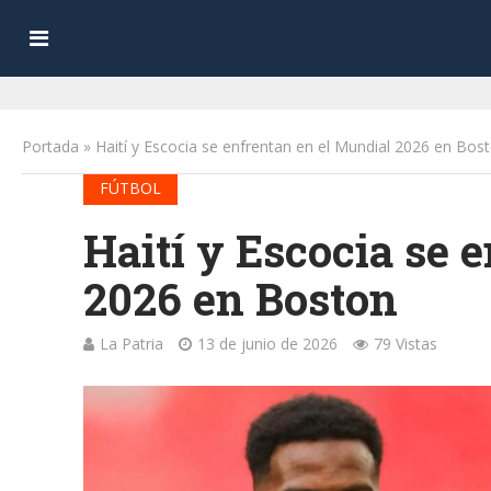
Portada
»
Haití y Escocia se enfrentan en el Mundial 2026 en Bos
FÚTBOL
Haití y Escocia se 
2026 en Boston
La Patria
13 de junio de 2026
79 Vistas