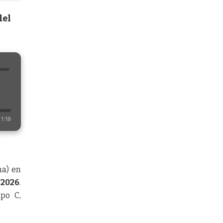
del
1:19
na) en
 2026
.
upo C,