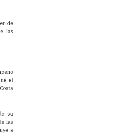
gen de
e las
empeño
né, el
 Costa
do su
de las
luye a