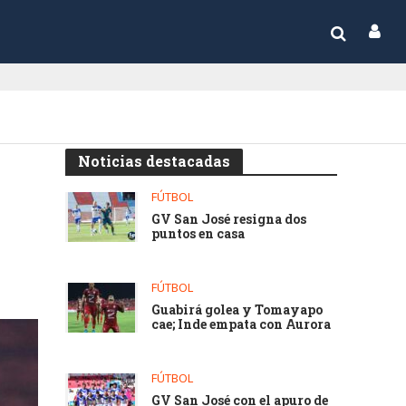
Noticias destacadas
FÚTBOL
GV San José resigna dos
puntos en casa
FÚTBOL
Guabirá golea y Tomayapo
cae; Inde empata con Aurora
FÚTBOL
GV San José con el apuro de