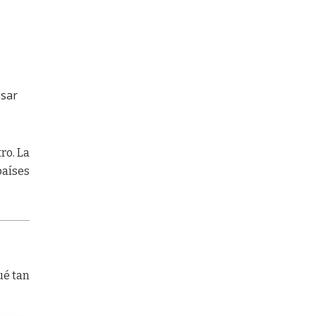
esar
ro. La
países
ué tan