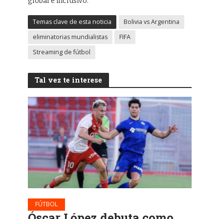
global e inclusivo.
Temas clave de esta noticia
Bolivia vs Argentina
eliminatorias mundialistas
FIFA
Streaming de fútbol
Tal vez te interese
FÚTBOL
Óscar López debuta como