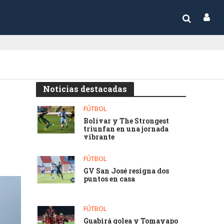
Noticias destacadas
FÚTBOL
Bolívar y The Strongest
triunfan en una jornada
vibrante
FÚTBOL
GV San José resigna dos
puntos en casa
FÚTBOL
Guabirá golea y Tomayapo