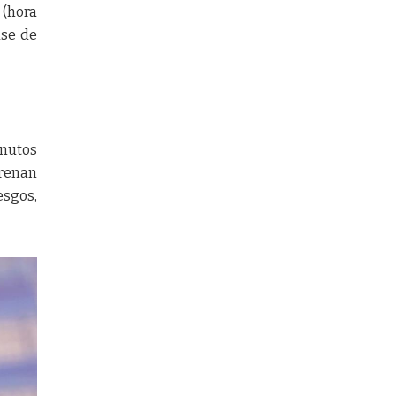
 (hora
ase de
inutos
trenan
esgos,