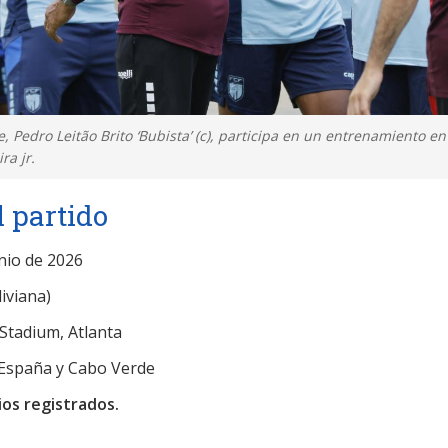
, Pedro Leitão Brito ‘Bubista’ (c), participa en un entrenamiento en
ra jr.
l partido
nio de 2026
iviana)
tadium, Atlanta
España y Cabo Verde
os registrados.