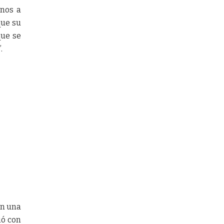
rnos a
que su
que se
.
en una
ió con