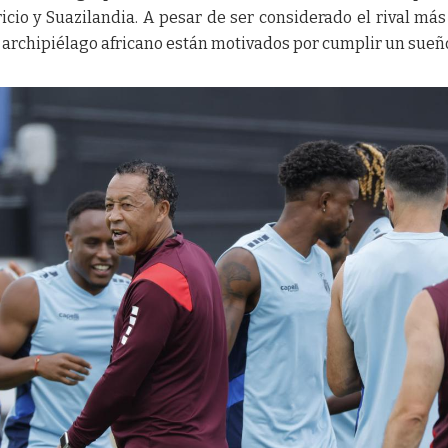
cio y Suazilandia. A pesar de ser considerado el rival más
l archipiélago africano están motivados por cumplir un sueñ