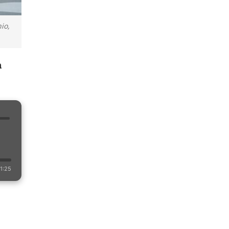
io,
n
1:25