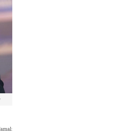
z
Yamal: