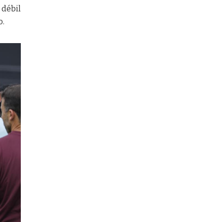
 débil
o.