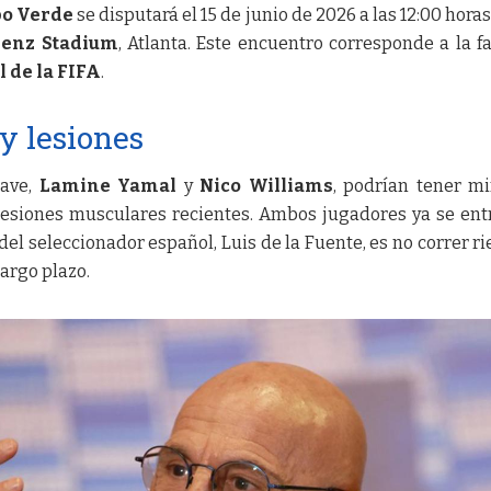
bo Verde
se disputará el 15 de junio de 2026 a las 12:00 horas
enz Stadium
, Atlanta. Este encuentro corresponde a la f
 de la FIFA
.
y lesiones
lave,
Lamine Yamal
y
Nico Williams
, podrían tener m
 lesiones musculares recientes. Ambos jugadores ya se en
del seleccionador español, Luis de la Fuente, es no correr ri
largo plazo.