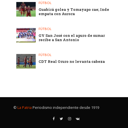
FÚTBOL
Guabirá golea y Tomayapo cae; Inde
empata con Aurora
FÚTBOL
GV San José con el apuro de sumar
recibe a San Antonio
FÚTBOL
CDT Real Oruro no levanta cabeza
©
La Patria
Periodismo independiente desde 1919