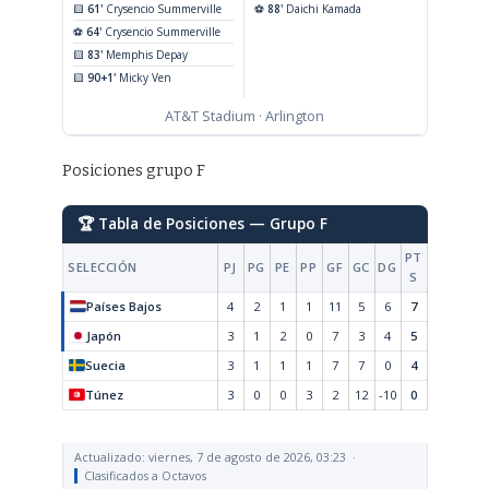
🟨
61'
Crysencio Summerville
⚽
88'
Daichi Kamada
⚽
64'
Crysencio Summerville
🟨
83'
Memphis Depay
🟨
90+1'
Micky Ven
AT&T Stadium · Arlington
Posiciones grupo F
🏆 Tabla de Posiciones — Grupo F
PT
SELECCIÓN
PJ
PG
PE
PP
GF
GC
DG
S
Países Bajos
4
2
1
1
11
5
6
7
Japón
3
1
2
0
7
3
4
5
Suecia
3
1
1
1
7
7
0
4
Túnez
3
0
0
3
2
12
-10
0
Actualizado: viernes, 7 de agosto de 2026, 03:23 ·
Clasificados a Octavos