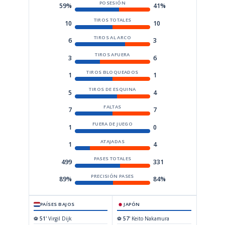
POSESIÓN
59%
41%
TIROS TOTALES
10
10
TIROS AL ARCO
6
3
TIROS AFUERA
3
6
TIROS BLOQUEADOS
1
1
TIROS DE ESQUINA
5
4
FALTAS
7
7
FUERA DE JUEGO
1
0
ATAJADAS
1
4
PASES TOTALES
499
331
PRECISIÓN PASES
89%
84%
PAÍSES BAJOS
JAPÓN
⚽
51'
Virgil Dijk
⚽
57'
Keito Nakamura