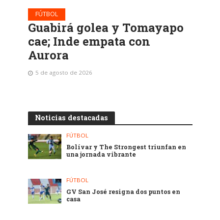
FÚTBOL
Guabirá golea y Tomayapo
cae; Inde empata con
Aurora
5 de agosto de 2026
Noticias destacadas
FÚTBOL
Bolívar y The Strongest triunfan en
una jornada vibrante
FÚTBOL
GV San José resigna dos puntos en
casa