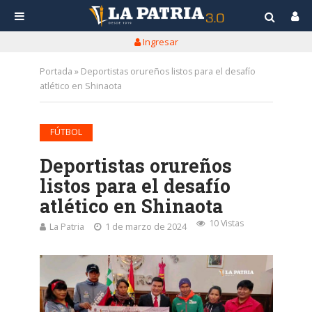
Ingresar
Portada
»
Deportistas orureños listos para el desafío
atlético en Shinaota
FÚTBOL
Deportistas orureños
listos para el desafío
atlético en Shinaota
10 Vistas
La Patria
1 de marzo de 2024