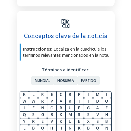
🔠
Conceptos clave de la noticia
Instrucciones:
Localiza en la cuadrícula los
términos relevantes mencionados en la nota.
Términos a identificar:
MUNDIAL
NORUEGA
PARTIDO
K
L
R
E
C
R
P
I
M
I
W
W
R
P
A
R
T
I
D
O
I
E
N
O
R
U
E
G
A
F
Q
S
G
B
K
M
R
S
V
H
Y
R
E
V
K
U
E
X
S
B
L
B
Q
H
H
N
K
B
Q
N