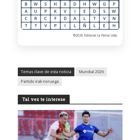
B
W
S
H
X
D
H
W
G
P
A
U
P
K
V
I
E
D
S
W
C
R
C
F
D
A
L
T
V
N
T
T
V
P
I
L
Ñ
L
E
H
©2026 Editorial La Patria Ltda.
Temas clave de esta noticia
Mundial 2026
Partido irak noruega
Tal vez te interese