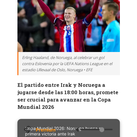
Erling Haaland, de Noruega, al celebrar un gol
contra Eslovenia por la UEFA Nations League en el
estadio Ullevaal de Oslo, Noruega • EFE
El partido entre Irak y Noruega a
jugarse desde las 18:00 horas, promete
ser crucial para avanzar en la Copa
Mundial 2026
Copa Mundial 2026: Noruega busca su
🔈
primera victoria ante Irak